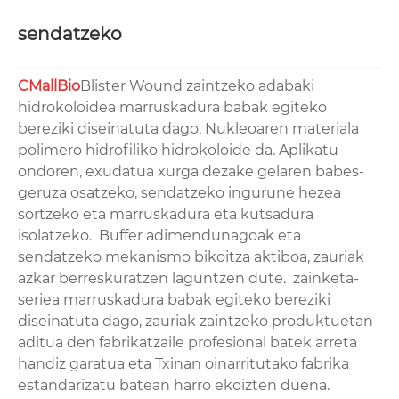
sendatzeko
CMallBio
Blister Wound zaintzeko adabaki
hidrokoloidea marruskadura babak egiteko
bereziki diseinatuta dago. Nukleoaren materiala
polimero hidrofiliko hidrokoloide da. Aplikatu
ondoren, exudatua xurga dezake gelaren babes-
geruza osatzeko, sendatzeko ingurune hezea
sortzeko eta marruskadura eta kutsadura
isolatzeko. Buffer adimendunagoak eta
sendatzeko mekanismo bikoitza aktiboa, zauriak
azkar berreskuratzen laguntzen dute. zainketa-
seriea marruskadura babak egiteko bereziki
diseinatuta dago, zauriak zaintzeko produktuetan
aditua den fabrikatzaile profesional batek arreta
handiz garatua eta Txinan oinarritutako fabrika
estandarizatu batean harro ekoizten duena.