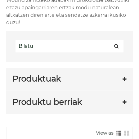
Wound zaintzeko adabaki hidrokoloide bat. Atxiki
ezazu apaingarriaren ertzak modu naturalean
altxatzen diren arte eta sendatze azkarra ikusiko
duzu!
Produktuak
Produktu berriak
View as