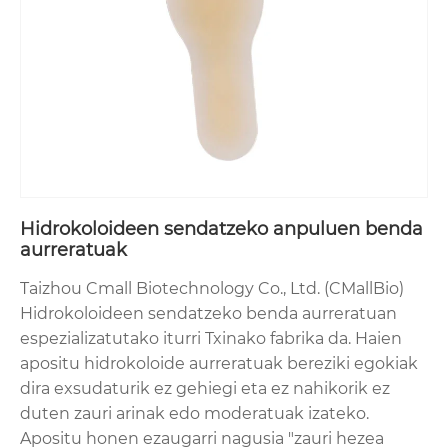
Hidrokoloideen sendatzeko anpuluen benda
aurreratuak
Taizhou Cmall Biotechnology Co., Ltd. (CMallBio)
Hidrokoloideen sendatzeko benda aurreratuan
espezializatutako iturri Txinako fabrika da. Haien
apositu hidrokoloide aurreratuak bereziki egokiak
dira exsudaturik ez gehiegi eta ez nahikorik ez
duten zauri arinak edo moderatuak izateko.
Apositu honen ezaugarri nagusia "zauri hezea