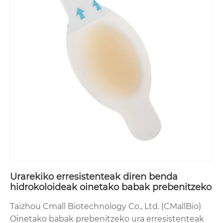
Urarekiko erresistenteak diren benda
hidrokoloideak oinetako babak prebenitzeko
Taizhou Cmall Biotechnology Co., Ltd. (CMallBio)
Oinetako babak prebenitzeko ura erresistenteak