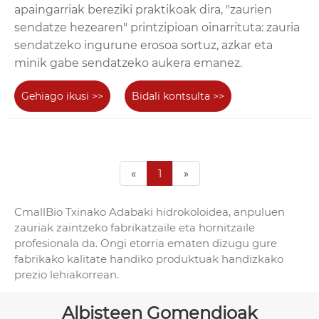
apaingarriak bereziki praktikoak dira, "zaurien
sendatze hezearen" printzipioan oinarrituta: zauria
sendatzeko ingurune erosoa sortuz, azkar eta
minik gabe sendatzeko aukera emanez.
Gehiago ikusi >>
Bidali kontsulta >>
«
1
»
CmallBio Txinako Adabaki hidrokoloidea, anpuluen
zauriak zaintzeko fabrikatzaile eta hornitzaile
profesionala da. Ongi etorria ematen dizugu gure
fabrikako kalitate handiko produktuak handizkako
prezio lehiakorrean.
Albisteen Gomendioak