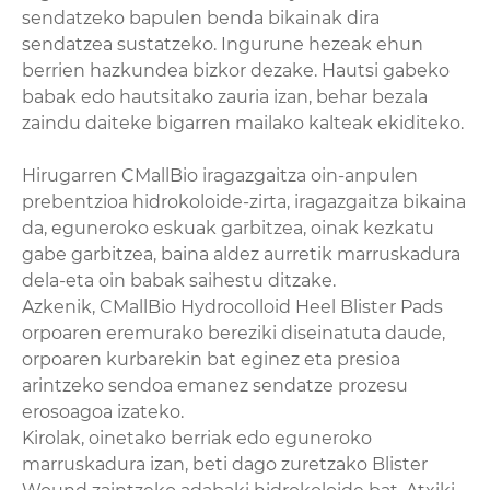
sendatzeko bapulen benda bikainak dira
sendatzea sustatzeko. Ingurune hezeak ehun
berrien hazkundea bizkor dezake. Hautsi gabeko
babak edo hautsitako zauria izan, behar bezala
zaindu daiteke bigarren mailako kalteak ekiditeko.
Hirugarren CMallBio iragazgaitza oin-anpulen
prebentzioa hidrokoloide-zirta, iragazgaitza bikaina
da, eguneroko eskuak garbitzea, oinak kezkatu
gabe garbitzea, baina aldez aurretik marruskadura
dela-eta oin babak saihestu ditzake.
Azkenik, CMallBio Hydrocolloid Heel Blister Pads
orpoaren eremurako bereziki diseinatuta daude,
orpoaren kurbarekin bat eginez eta presioa
arintzeko sendoa emanez sendatze prozesu
erosoagoa izateko.
Kirolak, oinetako berriak edo eguneroko
marruskadura izan, beti dago zuretzako Blister