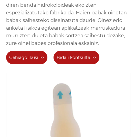
diren benda hidrokoloideak ekoizten
espezializatutako fabrika da. Haien babak oinetan
babak saihesteko diseinatuta daude. Oinez edo
ariketa fisikoa egitean aplikatzeak marruskadura
murrizten du eta babak sortzea saihestu dezake,
zure oinei babes profesionala eskainiz.
Gehiago ikusi >>
Bidali kontsulta >>