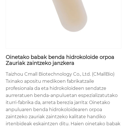
Oinetako babak benda hidrokoloide orpoa
Zauriak zaintzeko janzkera
Taizhou Cmall Biotechnology Co., Ltd. (CMallBio)
Txinako apositu medikoen fabrikatzaile
profesionala da eta hidrokoloideen sendatze
aurreratuen benda-anpuluetan espezializatutako
iturri-fabrika da, arreta berezia jarrita: Oinetako
anpuluaren benda hidrokoloidearen orpoa
zaintzeko zauriak zaintzeko kalitate handiko
irtenbideak eskaintzen ditu. Haien oinetako babak