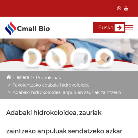
Euskal
Hasiera
Produktuak
Takoientzako adabaki hidrokoloidea
Adabaki hidrokoloidea, anpuluen zauriak zaintzeko
Adabaki hidrokoloidea, zauriak
zaintzeko anpuluak sendatzeko azkar