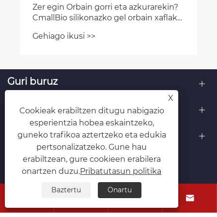
Zer egin Orbain gorri eta azkurarekin?
CmallBio silikonazko gel orbain xaflak
lagun dezake
Gehiago ikusi >>
Guri buruz
X
Produktuak
Cookieak erabiltzen ditugu nabigazio
esperientzia hobea eskaintzeko,
Jarri gurekin harremanetan
guneko trafikoa aztertzeko eta edukia
pertsonalizatzeko. Gune hau
JARRAI GAITZAZU
erabiltzean, gure cookieen erabilera
onartzen duzu.
Pribatutasun politika
Baztertu
Onartu



