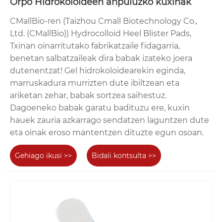
Orpo Hidrokoloideen anpuluzko kuxinak
CMallBio-ren (Taizhou Cmall Biotechnology Co.,
Ltd. (CMallBio)) Hydrocolloid Heel Blister Pads,
Txinan oinarritutako fabrikatzaile fidagarria,
benetan salbatzaileak dira babak izateko joera
dutenentzat! Gel hidrokoloidearekin eginda,
marruskadura murrizten dute ibiltzean eta
ariketan zehar, babak sortzea saihestuz.
Dagoeneko babak garatu badituzu ere, kuxin
hauek zauria azkarrago sendatzen laguntzen dute
eta oinak eroso mantentzen dituzte egun osoan.
Gehiago ikusi >>
Bidali kontsulta >>