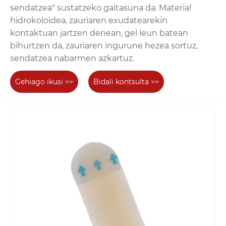
sendatzea" sustatzeko gaitasuna da. Material
hidrokoloidea, zauriaren exudatearekin
kontaktuan jartzen denean, gel leun batean
bihurtzen da, zauriaren ingurune hezea sortuz,
sendatzea nabarmen azkartuz.
Gehiago ikusi >>
Bidali kontsulta >>