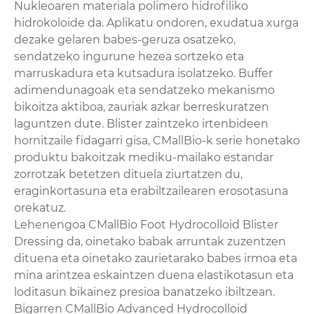
Nukleoaren materiala polimero hidrofiliko
hidrokoloide da. Aplikatu ondoren, exudatua xurga
dezake gelaren babes-geruza osatzeko,
sendatzeko ingurune hezea sortzeko eta
marruskadura eta kutsadura isolatzeko. Buffer
adimendunagoak eta sendatzeko mekanismo
bikoitza aktiboa, zauriak azkar berreskuratzen
laguntzen dute. Blister zaintzeko irtenbideen
hornitzaile fidagarri gisa, CMallBio-k serie honetako
produktu bakoitzak mediku-mailako estandar
zorrotzak betetzen dituela ziurtatzen du,
eraginkortasuna eta erabiltzailearen erosotasuna
orekatuz.
Lehenengoa CMallBio Foot Hydrocolloid Blister
Dressing da, oinetako babak arruntak zuzentzen
dituena eta oinetako zaurietarako babes irmoa eta
mina arintzea eskaintzen duena elastikotasun eta
loditasun bikainez presioa banatzeko ibiltzean.
Bigarren CMallBio Advanced Hydrocolloid