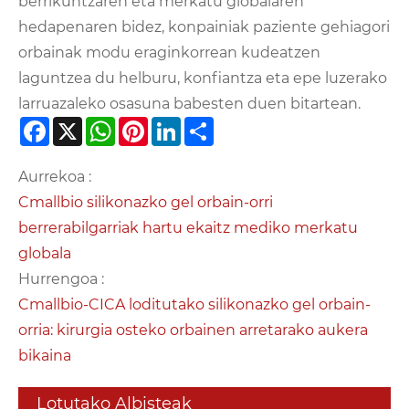
berrikuntzaren eta merkatu globalaren
hedapenaren bidez, konpainiak paziente gehiagori
orbainak modu eraginkorrean kudeatzen
laguntzea du helburu, konfiantza eta epe luzerako
larruazaleko osasuna babesten duen bitartean.
Facebook
X
WhatsApp
Pinterest
LinkedIn
Share
Aurrekoa :
Cmallbio silikonazko gel orbain-orri
berrerabilgarriak hartu ekaitz mediko merkatu
globala
Hurrengoa :
Cmallbio-CICA loditutako silikonazko gel orbain-
orria: kirurgia osteko orbainen arretarako aukera
bikaina
Lotutako Albisteak