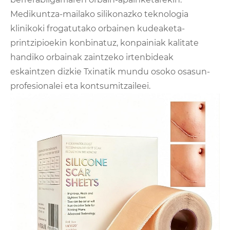
Medikuntza-mailako silikonazko teknologia
klinikoki frogatutako orbainen kudeaketa-
printzipioekin konbinatuz, konpainiak kalitate
handiko orbainak zaintzeko irtenbideak
eskaintzen dizkie Txinatik mundu osoko osasun-
profesionalei eta kontsumitzaileei.