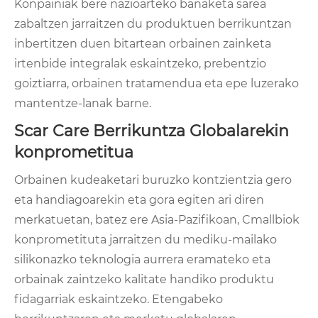
Konpainiak bere nazioarteko banaketa sarea
zabaltzen jarraitzen du produktuen berrikuntzan
inbertitzen duen bitartean orbainen zainketa
irtenbide integralak eskaintzeko, prebentzio
goiztiarra, orbainen tratamendua eta epe luzerako
mantentze-lanak barne.
Scar Care Berrikuntza Globalarekin
konprometitua
Orbainen kudeaketari buruzko kontzientzia gero
eta handiagoarekin eta gora egiten ari diren
merkatuetan, batez ere Asia-Pazifikoan, Cmallbiok
konprometituta jarraitzen du mediku-mailako
silikonazko teknologia aurrera eramateko eta
orbainak zaintzeko kalitate handiko produktu
fidagarriak eskaintzeko. Etengabeko