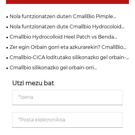
Nola funtzionatzen duten CmallBio Pimple
Adabakiak larruazal garbiagorako?
Nola funtzionatzen dute Cmallbio Hydrocoloid
Dressings: Zergatik da hobea "Sendatze hezea"
Cmallbio Hydrocolloid Heel Patch vs Benda
"Sendatze lehorra" baino?
arruntak: Zergatik sendatzen dituzte babak
Zer egin Orbain gorri eta azkurarekin? CmallBio
azkarrago?
silikonazko gel orbain xaflak lagun dezake
Cmallbio-CICA loditutako silikonazko gel orbain-
orria: kirurgia osteko orbainen arretarako aukera
Cmallbio silikonazko gel orbain-orri
bikaina
berrerabilgarriak hartu ekaitz mediko merkatu
globala
Utzi mezu bat