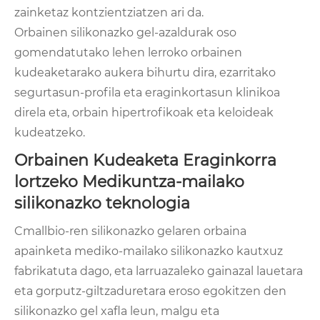
zainketaz kontzientziatzen ari da.
Orbainen silikonazko gel-azaldurak oso
gomendatutako lehen lerroko orbainen
kudeaketarako aukera bihurtu dira, ezarritako
segurtasun-profila eta eraginkortasun klinikoa
direla eta, orbain hipertrofikoak eta keloideak
kudeatzeko.
Orbainen Kudeaketa Eraginkorra
lortzeko Medikuntza-mailako
silikonazko teknologia
Cmallbio-ren silikonazko gelaren orbaina
apainketa mediko-mailako silikonazko kautxuz
fabrikatuta dago, eta larruazaleko gainazal lauetara
eta gorputz-giltzaduretara eroso egokitzen den
silikonazko gel xafla leun, malgu eta