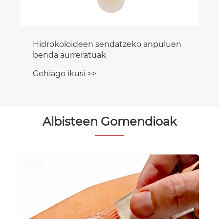
Albisteen Gomendioak
Cmallbio Hydrocolloid Dressings:
Zaurien zainketa modernoan
laguntzaile fidagarria
Gehiago ikusi >>