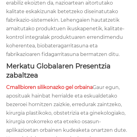
erabiliz ekoizten da, nazioartean aitortutako
kalitate eskakizunak betetzeko diseinatutako
fabrikazio-sistemekin. Lehengaien hautatzetik
amaitutako produktuen ikuskapenetik, kalitate-
kontrol integralak produktuaren errendimendu
koherentea, biobateragarritasuna eta
fabrikazioaren fidagarritasuna bermatzen ditu.
Merkatu Globalaren Presentzia
zabaltzea
Cmallbioren silikonazko gel orbaina
Gaur egun,
aposituak hainbat herrialde eta eskualdetako
bezeroei hornitzen zaizkie, erredurak zaintzeko,
kirurgia plastikoko, obstetrizia eta ginekologiako,
kirurgia orokorreko eta etxeko osasun-
aplikazioetan orbainen kudeaketa onartzen dute.