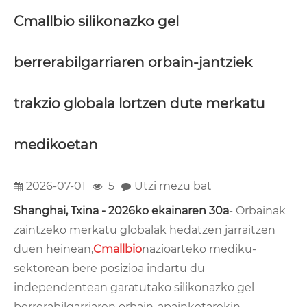
Cmallbio silikonazko gel
berrerabilgarriaren orbain-jantziek
trakzio globala lortzen dute merkatu
medikoetan
2026-07-01
5
Utzi mezu bat
Shanghai, Txina - 2026ko ekainaren 30a
- Orbainak
zaintzeko merkatu globalak hedatzen jarraitzen
duen heinean,
Cmallbio
nazioarteko mediku-
sektorean bere posizioa indartu du
independentean garatutako silikonazko gel
berrerabilgarriaren orbain-apainketarekin.