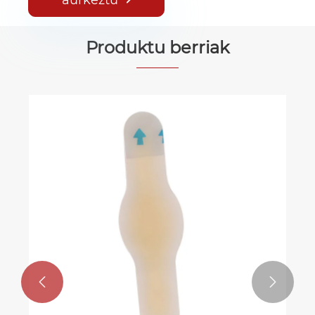
Produktu berriak
Larruazal koloreko orbain-adabaki
iragazgaitz ikusezinak ultrameheak
Gehiago ikusi >>

