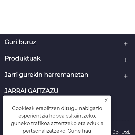
Guri buruz
Produktuak
Jarri gurekin harremanetan
JARRAI GAITZAZU
X
Cookieak erabiltzen ditugu nabigazio
esperientzia hobea eskaintzeko,
guneko trafikoa aztertzeko eta edukia
pertsonalizatzeko. Gune hau
Copyright © 2025 Taizhou Cmall Biotechnology Co., Ltd.