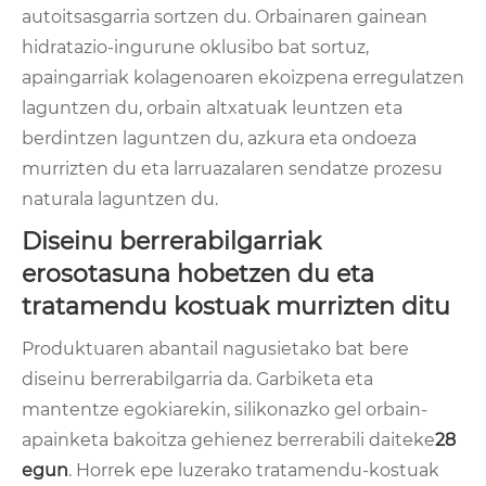
autoitsasgarria sortzen du. Orbainaren gainean
hidratazio-ingurune oklusibo bat sortuz,
apaingarriak kolagenoaren ekoizpena erregulatzen
laguntzen du, orbain altxatuak leuntzen eta
berdintzen laguntzen du, azkura eta ondoeza
murrizten du eta larruazalaren sendatze prozesu
naturala laguntzen du.
Diseinu berrerabilgarriak
erosotasuna hobetzen du eta
tratamendu kostuak murrizten ditu
Produktuaren abantail nagusietako bat bere
diseinu berrerabilgarria da. Garbiketa eta
mantentze egokiarekin, silikonazko gel orbain-
apainketa bakoitza gehienez berrerabili daiteke
28
egun
. Horrek epe luzerako tratamendu-kostuak