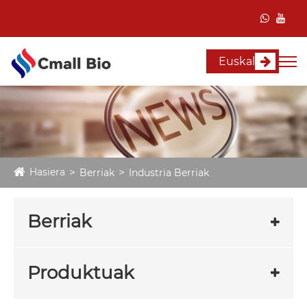
Euskal
Hasiera
Berriak
Industria Berriak
Berriak
Produktuak