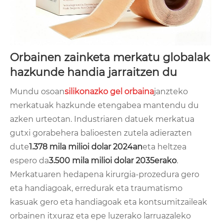
Orbainen zainketa merkatu globalak
hazkunde handia jarraitzen du
Mundu osoan
silikonazko gel orbaina
janzteko
merkatuak hazkunde etengabea mantendu du
azken urteotan. Industriaren datuek merkatua
gutxi gorabehera balioesten zutela adierazten
dute
1.378 mila milioi dolar 2024an
eta heltzea
espero da
3.500 mila milioi dolar 2035erako
.
Merkatuaren hedapena kirurgia-prozedura gero
eta handiagoak, erredurak eta traumatismo
kasuak gero eta handiagoak eta kontsumitzaileak
orbainen itxuraz eta epe luzerako larruazaleko