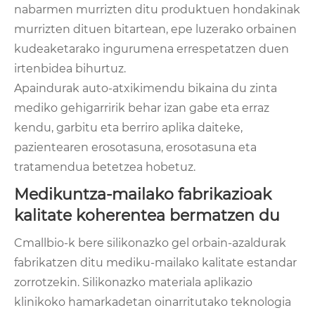
nabarmen murrizten ditu produktuen hondakinak
murrizten dituen bitartean, epe luzerako orbainen
kudeaketarako ingurumena errespetatzen duen
irtenbidea bihurtuz.
Apaindurak auto-atxikimendu bikaina du zinta
mediko gehigarririk behar izan gabe eta erraz
kendu, garbitu eta berriro aplika daiteke,
pazientearen erosotasuna, erosotasuna eta
tratamendua betetzea hobetuz.
Medikuntza-mailako fabrikazioak
kalitate koherentea bermatzen du
Cmallbio-k bere silikonazko gel orbain-azaldurak
fabrikatzen ditu mediku-mailako kalitate estandar
zorrotzekin. Silikonazko materiala aplikazio
klinikoko hamarkadetan oinarritutako teknologia