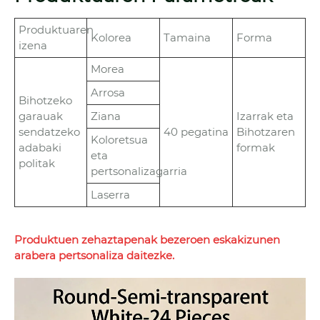
Produktuaren
Kolorea
Tamaina
Forma
izena
Morea
Arrosa
Bihotzeko
garauak
Ziana
Izarrak eta
sendatzeko
40 pegatina
Bihotzaren
Koloretsua
adabaki
formak
eta
politak
pertsonalizagarria
Laserra
Produktuen zehaztapenak bezeroen eskakizunen
arabera pertsonaliza daitezke.