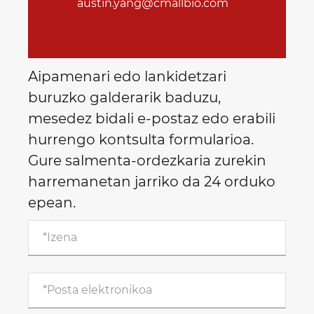
austin.yang@cmallbio.com
Aipamenari edo lankidetzari
buruzko galderarik baduzu,
mesedez bidali e-postaz edo erabili
hurrengo kontsulta formularioa.
Gure salmenta-ordezkaria zurekin
harremanetan jarriko da 24 orduko
epean.