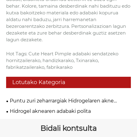
behar. Kolore, tamaina desberdinak nahi badituzu edo
kutxa bakoitzeko materiala edo adabaki kopurua
aldatu nahi baduzu, jarri harremanetan
bezeroarentzako zerbitzura. Pertsonalizazioan lagun
dezakete eta zure behar desberdinak guztiz asetzen
lagun dezakete.
Hot Tags: Cute Heart Pimple adabaki sendatzeko
hornitzailerako, handizkarako, Txinarako,
fabrikatzailerako, fabrikarako
Lotutako Kategoria
Puntu zuri zeharrargiak Hidrogelaren akne
adabakia
Hidrogel aknearen adabaki polita
Bidali kontsulta