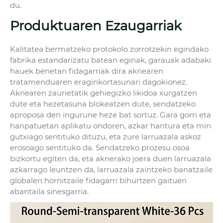
du.
Produktuaren Ezaugarriak
Kalitatea bermatzeko protokolo zorrotzekin egindako
fabrika estandarizatu batean eginak, garauak adabaki
hauek benetan fidagarriak dira aknearen
tratamenduaren eraginkortasunari dagokionez.
Aknearen zaurietatik gehiegizko likidoa xurgatzen
dute eta hezetasuna blokeatzen dute, sendatzeko
aproposa den ingurune heze bat sortuz. Gara gorri eta
hanpatuetan aplikatu ondoren, azkar hantura eta min
gutxiago sentituko dituzu, eta zure larruazala askoz
erosoago sentituko da. Sendatzeko prozesu osoa
bizkortu egiten da, eta aknerako joera duen larruazala
azkarrago leuntzen da, larruazala zaintzeko banatzaile
globalen hornitzaile fidagarri bihurtzen gaituen
abantaila sinesgarria.