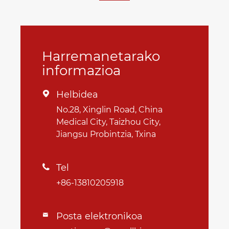
Harremanetarako
informazioa
Helbidea

No.28, Xinglin Road, China
Medical City, Taizhou City,
Jiangsu Probintzia, Txina
Tel

+86-13810205918
Posta elektronikoa
