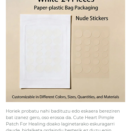
Horiek probatu nahi badituzu edo eskaera bereziren
bat izanez gero, oso erosoa da. Cute Heart Pimple
Patch For Healing doako laginetarako eskuragarri
daude, bidalketa ordaindu besterik ez duzu egin