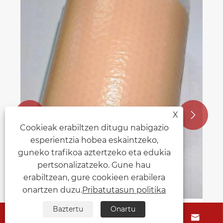
X


Cookieak erabiltzen ditugu nabigazio
esperientzia hobea eskaintzeko,
guneko trafikoa aztertzeko eta edukia
pertsonalizatzeko. Gune hau
erabiltzean, gure cookieen erabilera
onartzen duzu.
Pribatutasun politika
Baztertu
Onartu




Nola hobetu Orbain hipertrofikoak