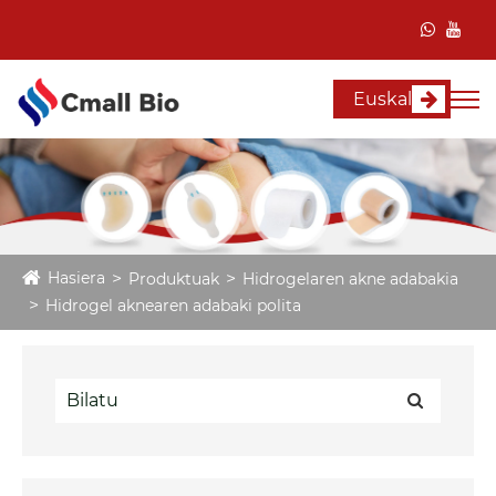
Euskal
Hasiera
Produktuak
Hidrogelaren akne adabakia
Hidrogel aknearen adabaki polita