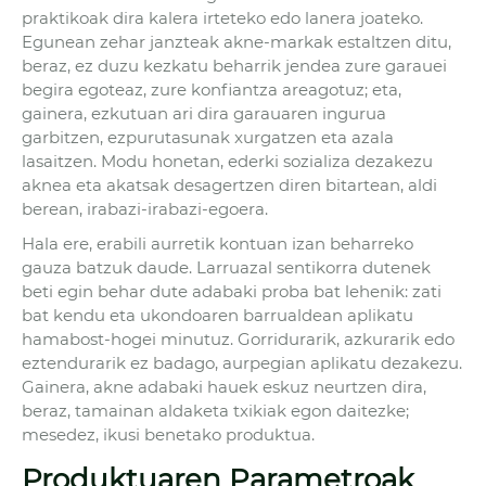
praktikoak dira kalera irteteko edo lanera joateko.
Egunean zehar janzteak akne-markak estaltzen ditu,
beraz, ez duzu kezkatu beharrik jendea zure garauei
begira egoteaz, zure konfiantza areagotuz; eta,
gainera, ezkutuan ari dira garauaren ingurua
garbitzen, ezpurutasunak xurgatzen eta azala
lasaitzen. Modu honetan, ederki sozializa dezakezu
aknea eta akatsak desagertzen diren bitartean, aldi
berean, irabazi-irabazi-egoera.
Hala ere, erabili aurretik kontuan izan beharreko
gauza batzuk daude. Larruazal sentikorra dutenek
beti egin behar dute adabaki proba bat lehenik: zati
bat kendu eta ukondoaren barrualdean aplikatu
hamabost-hogei minutuz. Gorridurarik, azkurarik edo
eztendurarik ez badago, aurpegian aplikatu dezakezu.
Gainera, akne adabaki hauek eskuz neurtzen dira,
beraz, tamainan aldaketa txikiak egon daitezke;
mesedez, ikusi benetako produktua.
Produktuaren Parametroak