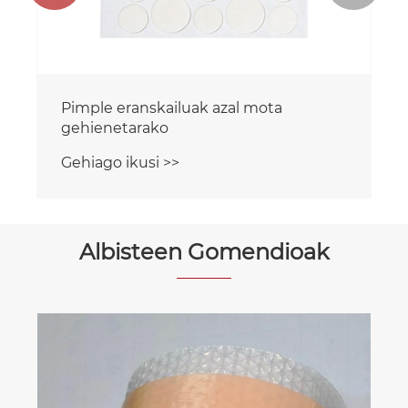
Pimple eranskailuak azal mota
gehienetarako
Gehiago ikusi >>
Albisteen Gomendioak