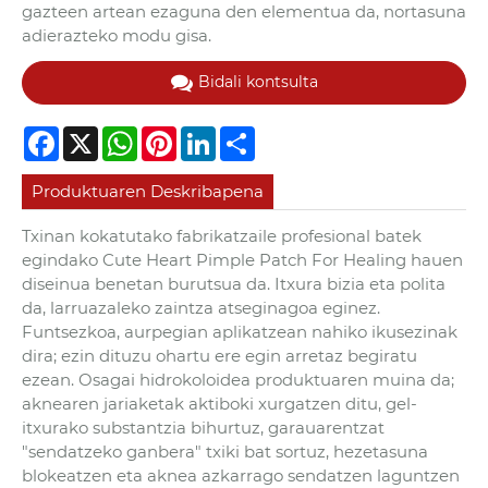
gazteen artean ezaguna den elementua da, nortasuna
adierazteko modu gisa.
Bidali kontsulta
Facebook
X
WhatsApp
Pinterest
LinkedIn
Share
Produktuaren Deskribapena
Txinan kokatutako fabrikatzaile profesional batek
egindako Cute Heart Pimple Patch For Healing hauen
diseinua benetan burutsua da. Itxura bizia eta polita
da, larruazaleko zaintza atseginagoa eginez.
Funtsezkoa, aurpegian aplikatzean nahiko ikusezinak
dira; ezin dituzu ohartu ere egin arretaz begiratu
ezean. Osagai hidrokoloidea produktuaren muina da;
aknearen jariaketak aktiboki xurgatzen ditu, gel-
itxurako substantzia bihurtuz, garauarentzat
"sendatzeko ganbera" txiki bat sortuz, hezetasuna
blokeatzen eta aknea azkarrago sendatzen laguntzen