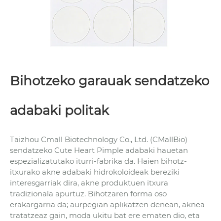
Bihotzeko garauak sendatzeko
adabaki politak
Taizhou Cmall Biotechnology Co., Ltd. (CMallBio)
sendatzeko Cute Heart Pimple adabaki hauetan
espezializatutako iturri-fabrika da. Haien bihotz-
itxurako akne adabaki hidrokoloideak bereziki
interesgarriak dira, akne produktuen itxura
tradizionala apurtuz. Bihotzaren forma oso
erakargarria da; aurpegian aplikatzen denean, aknea
tratatzeaz gain, moda ukitu bat ere ematen dio, eta