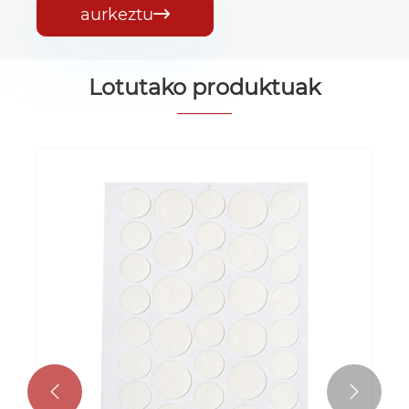
aurkeztu

Lotutako produktuak

