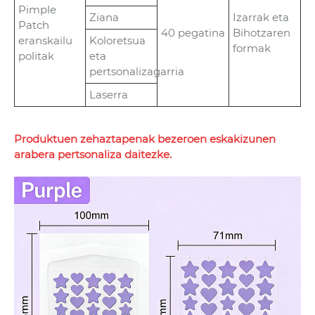
Pimple
Ziana
Izarrak eta
Patch
40 pegatina
Bihotzaren
eranskailu
Koloretsua
formak
politak
eta
pertsonalizagarria
Laserra
Produktuen zehaztapenak bezeroen eskakizunen
arabera pertsonaliza daitezke.