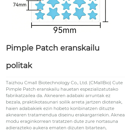
Pimple Patch eranskailu
politak
Taizhou Cmall Biotechnology Co., Ltd. (CMallBio) Cute
Pimple Patch eranskailu hauetan espezializatutako
fabrikatzailea da. Aknearen adabaki arruntak ez
bezala, praktikotasunari soilik arreta jartzen diotenak,
haien adabakiek ezin hobeto konbinatzen dituzte
aknearen tratamendua diseinu erakargarriekin. Aknea
modu eraginkorrean tratatzen dute zure nortasuna
adierazteko aukera ematen dizuten bitartean,