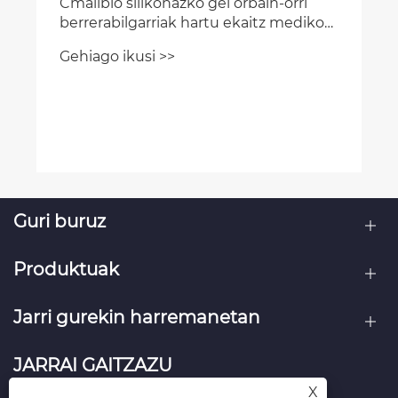
Guri buruz
Produktuak
Jarri gurekin harremanetan
JARRAI GAITZAZU
X