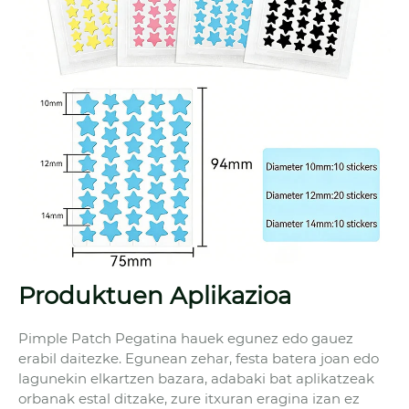
Produktuen Aplikazioa
Pimple Patch Pegatina hauek egunez edo gauez
erabil daitezke. Egunean zehar, festa batera joan edo
lagunekin elkartzen bazara, adabaki bat aplikatzeak
orbanak estal ditzake, zure itxuran eragina izan ez