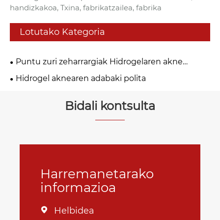
handizkakoa, Txina, fabrikatzailea, fabrika
Lotutako Kategoria
Puntu zuri zeharrargiak Hidrogelaren akne
adabakia
Hidrogel aknearen adabaki polita
Bidali kontsulta
Harremanetarako
informazioa
Helbidea
