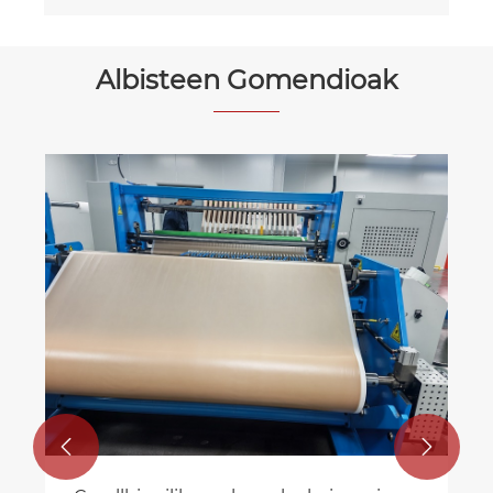
Albisteen Gomendioak
CmallBio Acne Patch Ohiko galderak: 5
galdera ohikoak behar bezala
erabiltzen laguntzeko
Gehiago ikusi >>

