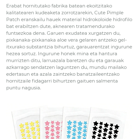
Erabat hornitutako fabrika batean ekoitzitako
kalitatearen kudeaketa zorrotzarekin, Cute Pimple
Patch eranskailu hauek material hidrokoloide hidrofilo
bat erabiltzen dute, aknearen tratamendurako
funtsezkoa dena. Garuen exudatea xurgatzen du,
pixkanaka-pixkanaka aloe vera gelaren antzeko gel-
itxurako substantzia bihurtuz, garauarentzat ingurune
hezea sortuz. Ingurune honek mina eta hantura
murrizten ditu, larruazala baretzen du eta garauak
azkarrago sendatzen laguntzen du, mundu mailako
edertasun eta azala zaintzeko banatzaileentzako
hornitzaile fidagarri bihurtzen gaituen salmenta
puntu nagusia.