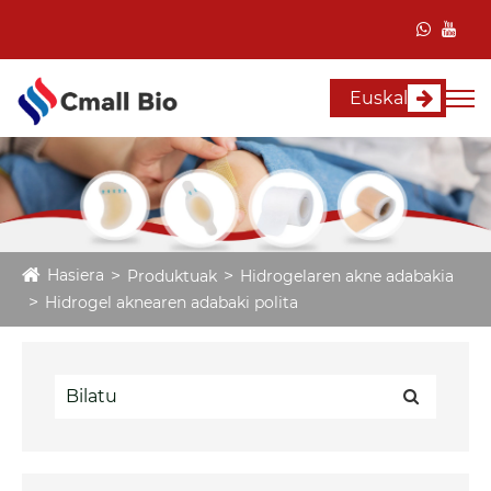
Euskal
Hasiera
Produktuak
Hidrogelaren akne adabakia
Hidrogel aknearen adabaki polita