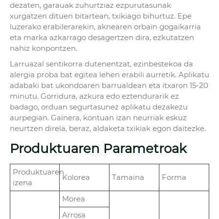
dezaten, garauak zuhurtziaz ezpurutasunak
xurgatzen dituen bitartean, txikiago bihurtuz. Epe
luzerako erabilerarekin, aknearen orbain gogaikarria
eta marka azkarrago desagertzen dira, ezkutatzen
nahiz konpontzen.
Larruazal sentikorra dutenentzat, ezinbestekoa da
alergia proba bat egitea lehen erabili aurretik. Aplikatu
adabaki bat ukondoaren barrualdean eta itxaron 15-20
minutu. Gorridura, azkura edo eztendurarik ez
badago, orduan segurtasunez aplikatu dezakezu
aurpegian. Gainera, kontuan izan neurriak eskuz
neurtzen direla, beraz, aldaketa txikiak egon daitezke.
Produktuaren Parametroak
Produktuaren
Kolorea
Tamaina
Forma
izena
Morea
Arrosa