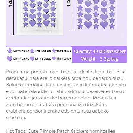
Produktua probatu nahi baduzu, doako lagin bat eska
dezakezu; hala ere, bidalketa ordaindu beharko duzu.
Kolorea, tamaina, kutxa bakoitzeko kantitatea egokitu
edo materiala aldatu nahi badituzu, bezeroarentzako
arretarekin jar zaitezke harremanetan. Produktua
zure beharren arabera pertsonaliza dezakete,
erabilera pertsonalerako edo ontziratu gabeko
erosteko.
Hot Tags: Cute Pimple Patch Stickers hornitzailea,