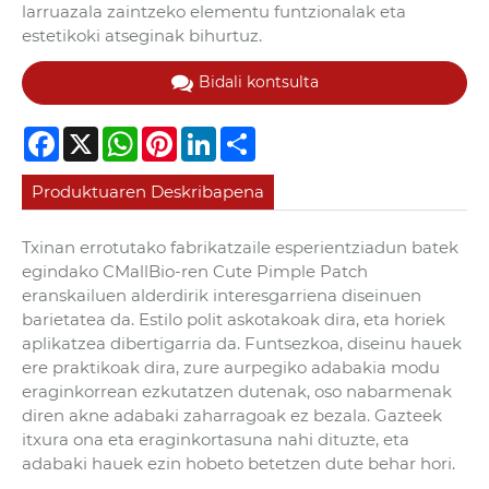
larruazala zaintzeko elementu funtzionalak eta
estetikoki atseginak bihurtuz.
Bidali kontsulta
Facebook
X
WhatsApp
Pinterest
LinkedIn
Share
Produktuaren Deskribapena
Txinan errotutako fabrikatzaile esperientziadun batek
egindako CMallBio-ren Cute Pimple Patch
eranskailuen alderdirik interesgarriena diseinuen
barietatea da. Estilo polit askotakoak dira, eta horiek
aplikatzea dibertigarria da. Funtsezkoa, diseinu hauek
ere praktikoak dira, zure aurpegiko adabakia modu
eraginkorrean ezkutatzen dutenak, oso nabarmenak
diren akne adabaki zaharragoak ez bezala. Gazteek
itxura ona eta eraginkortasuna nahi dituzte, eta
adabaki hauek ezin hobeto betetzen dute behar hori.