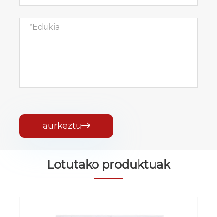
aurkeztu

Lotutako produktuak