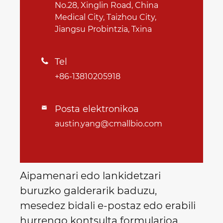
No.28, Xinglin Road, China
Medical City, Taizhou City,
Jiangsu Probintzia, Txina
Tel

+86-13810205918
Posta elektronikoa

austin.yang@cmallbio.com
Aipamenari edo lankidetzari
buruzko galderarik baduzu,
mesedez bidali e-postaz edo erabili
hurrengo kontsulta formularioa.