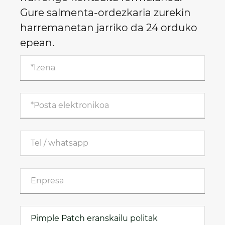
Gure salmenta-ordezkaria zurekin
harremanetan jarriko da 24 orduko
epean.