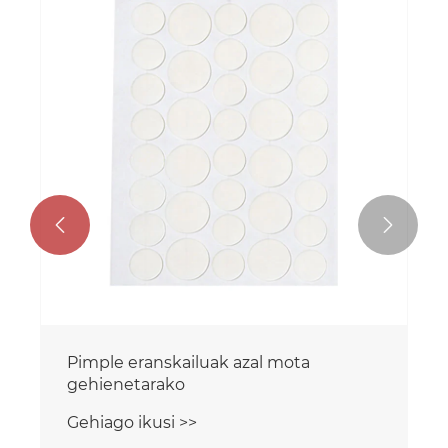
Pimple gainean hidrokoloidea
Gehiago ikusi >>

