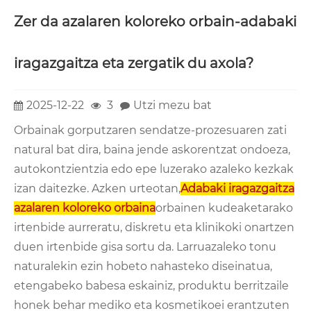
Zer da azalaren koloreko orbain-adabaki
iragazgaitza eta zergatik du axola?
2025-12-22
3
Utzi mezu bat
Orbainak gorputzaren sendatze-prozesuaren zati
natural bat dira, baina jende askorentzat ondoeza,
autokontzientzia edo epe luzerako azaleko kezkak
izan daitezke. Azken urteotan,
Adabaki iragazgaitza
azalaren koloreko orbaina
orbainen kudeaketarako
irtenbide aurreratu, diskretu eta klinikoki onartzen
duen irtenbide gisa sortu da. Larruazaleko tonu
naturalekin ezin hobeto nahasteko diseinatua,
etengabeko babesa eskainiz, produktu berritzaile
honek behar mediko eta kosmetikoei erantzuten