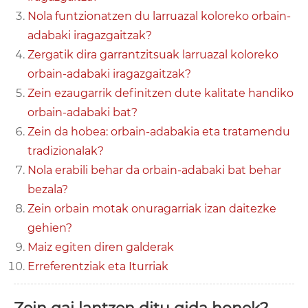
Nola funtzionatzen du larruazal koloreko orbain-
adabaki iragazgaitzak?
Zergatik dira garrantzitsuak larruazal koloreko
orbain-adabaki iragazgaitzak?
Zein ezaugarrik definitzen dute kalitate handiko
orbain-adabaki bat?
Zein da hobea: orbain-adabakia eta tratamendu
tradizionalak?
Nola erabili behar da orbain-adabaki bat behar
bezala?
Zein orbain motak onuragarriak izan daitezke
gehien?
Maiz egiten diren galderak
Erreferentziak eta Iturriak