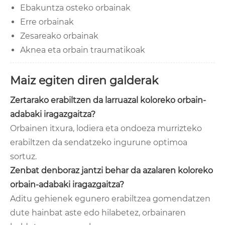
Ebakuntza osteko orbainak
Erre orbainak
Zesareako orbainak
Aknea eta orbain traumatikoak
Maiz egiten diren galderak
Zertarako erabiltzen da larruazal koloreko orbain-
adabaki iragazgaitza?
Orbainen itxura, lodiera eta ondoeza murrizteko
erabiltzen da sendatzeko ingurune optimoa
sortuz.
Zenbat denboraz jantzi behar da azalaren koloreko
orbain-adabaki iragazgaitza?
Aditu gehienek egunero erabiltzea gomendatzen
dute hainbat aste edo hilabetez, orbainaren