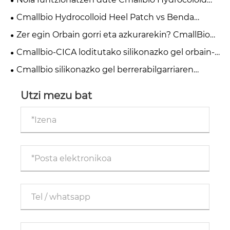
Dressings: Zergatik da hobea "Sendatze hezea"
Cmallbio Hydrocolloid Heel Patch vs Benda
"Sendatze lehorra" baino?
arruntak: Zergatik sendatzen dituzte babak
Zer egin Orbain gorri eta azkurarekin? CmallBio
azkarrago?
silikonazko gel orbain xaflak lagun dezake
Cmallbio-CICA loditutako silikonazko gel orbain-
orria: kirurgia osteko orbainen arretarako aukera
Cmallbio silikonazko gel berrerabilgarriaren
bikaina
orbain-jantziek trakzio globala lortzen dute
merkatu medikoetan
Utzi mezu bat