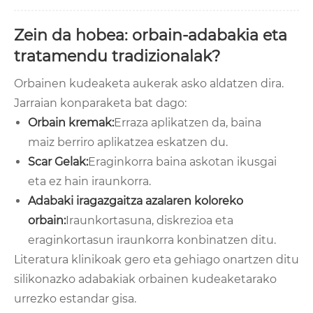
Zein da hobea: orbain-adabakia eta
tratamendu tradizionalak?
Orbainen kudeaketa aukerak asko aldatzen dira.
Jarraian konparaketa bat dago:
Orbain kremak:
Erraza aplikatzen da, baina
maiz berriro aplikatzea eskatzen du.
Scar Gelak:
Eraginkorra baina askotan ikusgai
eta ez hain iraunkorra.
Adabaki iragazgaitza azalaren koloreko
orbain:
Iraunkortasuna, diskrezioa eta
eraginkortasun iraunkorra konbinatzen ditu.
Literatura klinikoak gero eta gehiago onartzen ditu
silikonazko adabakiak orbainen kudeaketarako
urrezko estandar gisa.