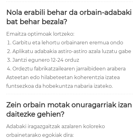
Nola erabili behar da orbain-adabaki
bat behar bezala?
Emaitza optimoak lortzeko:
Garbitu eta lehortu orbainaren eremua ondo
Aplikatu adabakia astiro-astiro azala luzatu gabe
Jantzi egunero 12-24 orduz
Ordeztu fabrikatzailearen jarraibideen arabera
Asteetan edo hilabeteetan koherentzia izatea
funtsezkoa da hobekuntza nabaria izateko.
Zein orbain motak onuragarriak izan
daitezke gehien?
Adabaki iragazgaitzak azalaren koloreko
orbainetarako egokiak dira: