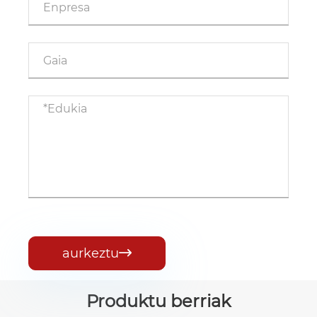
aurkeztu

Produktu berriak