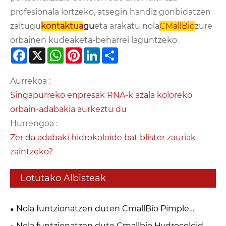
profesionala lortzeko, atsegin handiz gonbidatzen
zaitugu
kontaktua
gu
eta arakatu nola
CMallBio
zure
orbainen kudeaketa-beharrei laguntzeko.
Facebook
X
WhatsApp
Pinterest
LinkedIn
Share
Aurrekoa :
Singapurreko enpresak RNA-k azala koloreko
orbain-adabakia aurkeztu du
Hurrengoa :
Zer da adabaki hidrokoloide bat blister zauriak
zaintzeko?
Lotutako Albisteak
Nola funtzionatzen duten CmallBio Pimple
Adabakiak larruazal garbiagorako?
Nola funtzionatzen dute Cmallbio Hydrocoloid