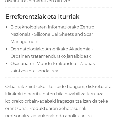
diseinua azpimarratzen dituzte.
Erreferentziak eta Iturriak
Bioteknologiaren Informaziorako Zentro
Nazionala - Silicone Gel Sheets and Scar
Management
Dermatologiako Amerikako Akademia -
Orbainen tratamendurako jarraibideak
Osasunaren Mundu Erakundea - Zauriak
zaintzea eta sendatzea
Orbainak zaintzeko irtenbide fidagarri, diskretu eta
klinikoki oinarritu baten bila bazabiltza, larruazal
koloreko orbain-adabaki iragazgaitza izan daiteke
erantzuna. Produktuaren xehetasunak,
pertsonalizazio-aukerak edo aholkularitza