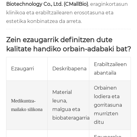
Biotechnology Co., Ltd. (CMallBio)
, eraginkortasun
klinikoa eta erabiltzailearen erosotasuna eta
estetika konbinatzea da arreta.
Zein ezaugarrik definitzen dute
kalitate handiko orbain-adabaki bat?
Erabiltzaileen
Ezaugarri
Deskribapena
abantaila
Orbainen
Material
lodiera eta
leuna,
Medikuntza-
gorritasuna
malgua eta
mailako silikona
murrizten
biobateragarria
ditu