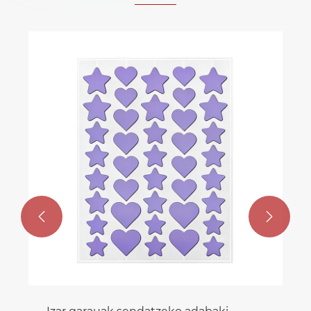
Erdi osteko iragazgaitza azalaren
koloreko orbain-adabakiak
Gehiago ikusi >>

