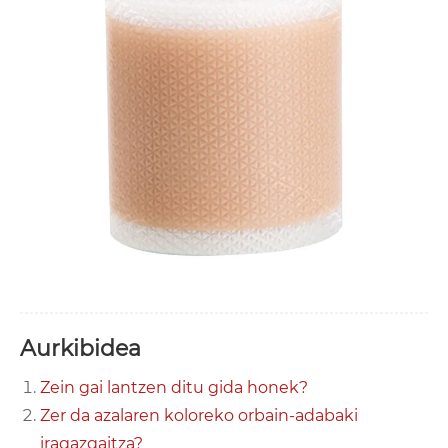
Aurkibidea
Zein gai lantzen ditu gida honek?
Zer da azalaren koloreko orbain-adabaki
iragazgaitza?