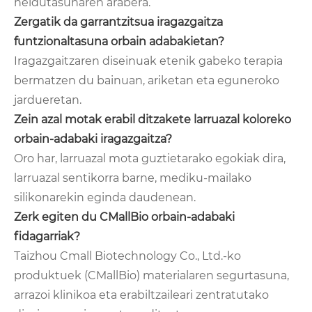
heldutasunaren arabera.
Zergatik da garrantzitsua iragazgaitza
funtzionaltasuna orbain adabakietan?
Iragazgaitzaren diseinuak etenik gabeko terapia
bermatzen du bainuan, ariketan eta eguneroko
jardueretan.
Zein azal motak erabil ditzakete larruazal koloreko
orbain-adabaki iragazgaitza?
Oro har, larruazal mota guztietarako egokiak dira,
larruazal sentikorra barne, mediku-mailako
silikonarekin eginda daudenean.
Zerk egiten du CMallBio orbain-adabaki
fidagarriak?
Taizhou Cmall Biotechnology Co., Ltd.-ko
produktuek (CMallBio) materialaren segurtasuna,
arrazoi klinikoa eta erabiltzaileari zentratutako