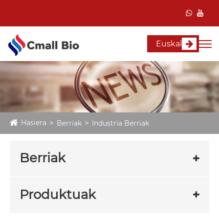
Euskal
Hasiera
Berriak
Industria Berriak
Berriak
Produktuak