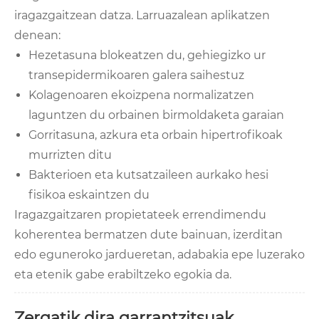
iragazgaitzean datza. Larruazalean aplikatzen
denean:
Hezetasuna blokeatzen du, gehiegizko ur
transepidermikoaren galera saihestuz
Kolagenoaren ekoizpena normalizatzen
laguntzen du orbainen birmoldaketa garaian
Gorritasuna, azkura eta orbain hipertrofikoak
murrizten ditu
Bakterioen eta kutsatzaileen aurkako hesi
fisikoa eskaintzen du
Iragazgaitzaren propietateek errendimendu
koherentea bermatzen dute bainuan, izerditan
edo eguneroko jardueretan, adabakia epe luzerako
eta etenik gabe erabiltzeko egokia da.
Zergatik dira garrantzitsuak