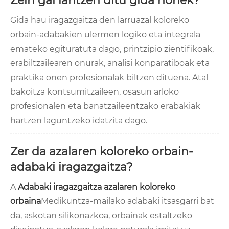
Zein gai lantzen ditu gida honek?
Gida hau iragazgaitza den larruazal koloreko
orbain-adabakien ulermen logiko eta integrala
emateko egituratuta dago, printzipio zientifikoak,
erabiltzailearen onurak, analisi konparatiboak eta
praktika onen profesionalak biltzen dituena. Atal
bakoitza kontsumitzaileen, osasun arloko
profesionalen eta banatzaileentzako erabakiak
hartzen laguntzeko idatzita dago.
Zer da azalaren koloreko orbain-
adabaki iragazgaitza?
A
Adabaki iragazgaitza azalaren koloreko
orbaina
Medikuntza-mailako adabaki itsasgarri bat
da, askotan silikonazkoa, orbainak estaltzeko