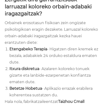
larruazal koloreko orbain-adabaki
iragazgaitzak?
Orbainek erosotasun fisikoan zein ongizate
psikologikoan eragin dezakete. Larruazal koloreko
orbain-adabaki iragazgaitzak kezka hauei
erantzuten diete:
Etengabeko Terapia
- Higatzen diren kremek ez
bezala, adabakiek 24 orduko estaldura ematen
dute.
Itxura diskretua
- Azalaren koloreko tonuek
gizarte eta lanbide-ezarpenetan konfiantza
ematen dute.
Betetze Hobetua
- Aplikazio errazak erabilera
koherentea sustatzen du.
Hala nola, fabrikatzaileentzat
Taizhou Cmall