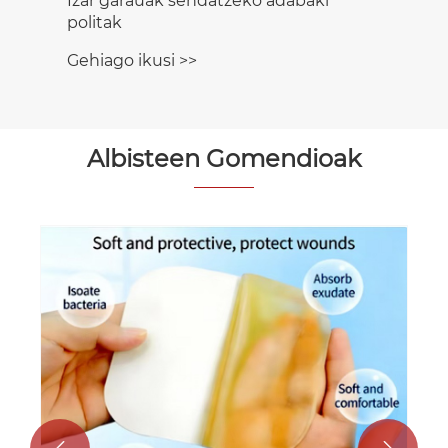
Albisteen Gomendioak
Nola funtzionatzen duten CmallBio
Pimple Adabakiak larruazal
garbiagorako?
Gehiago ikusi >>