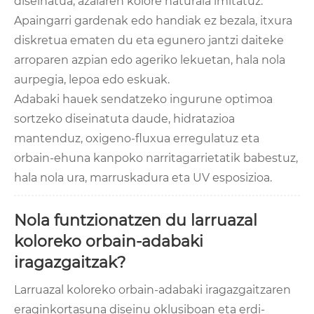
diseinatua, azalaren kolore naturala imitatuz.
Apaingarri gardenak edo handiak ez bezala, itxura
diskretua ematen du eta egunero jantzi daiteke
arroparen azpian edo ageriko lekuetan, hala nola
aurpegia, lepoa edo eskuak.
Adabaki hauek sendatzeko ingurune optimoa
sortzeko diseinatuta daude, hidratazioa
mantenduz, oxigeno-fluxua erregulatuz eta
orbain-ehuna kanpoko narritagarrietatik babestuz,
hala nola ura, marruskadura eta UV esposizioa.
Nola funtzionatzen du larruazal
koloreko orbain-adabaki
iragazgaitzak?
Larruazal koloreko orbain-adabaki iragazgaitzaren
eraginkortasuna diseinu oklusiboan eta erdi-