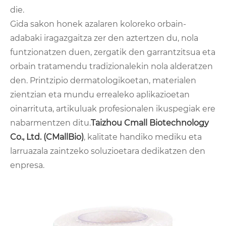
die.
Gida sakon honek azalaren koloreko orbain-
adabaki iragazgaitza zer den aztertzen du, nola
funtzionatzen duen, zergatik den garrantzitsua eta
orbain tratamendu tradizionalekin nola alderatzen
den. Printzipio dermatologikoetan, materialen
zientzian eta mundu errealeko aplikazioetan
oinarrituta, artikuluak profesionalen ikuspegiak ere
nabarmentzen ditu.
Taizhou Cmall Biotechnology
Co., Ltd. (CMallBio)
, kalitate handiko mediku eta
larruazala zaintzeko soluzioetara dedikatzen den
enpresa.