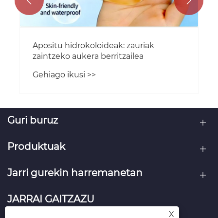


Guri buruz
Produktuak
Jarri gurekin harremanetan
JARRAI GAITZAZU
X